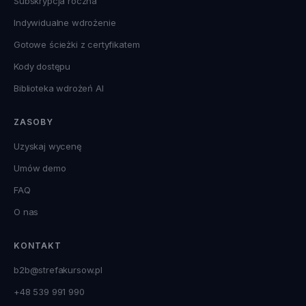
Subskrypcja roczna
Indywidualne wdrożenie
Gotowe ścieżki z certyfikatem
Kody dostępu
Biblioteka wdrożeń AI
ZASOBY
Uzyskaj wycenę
Umów demo
FAQ
O nas
KONTAKT
b2b@strefakursow.pl
+48 539 991 990