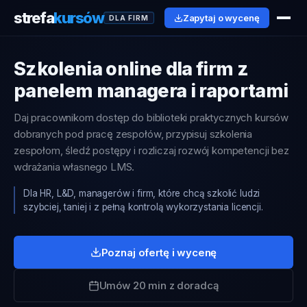
strefa
kursów
Zapytaj o wycenę
DLA FIRM
Szkolenia online dla firm z
panelem managera i raportami
Daj pracownikom dostęp do biblioteki praktycznych kursów
dobranych pod pracę zespołów, przypisuj szkolenia
zespołom, śledź postępy i rozliczaj rozwój kompetencji bez
wdrażania własnego LMS.
Dla HR, L&D, managerów i firm, które chcą szkolić ludzi
szybciej, taniej i z pełną kontrolą wykorzystania licencji.
Poznaj ofertę i wycenę
Umów 20 min z doradcą