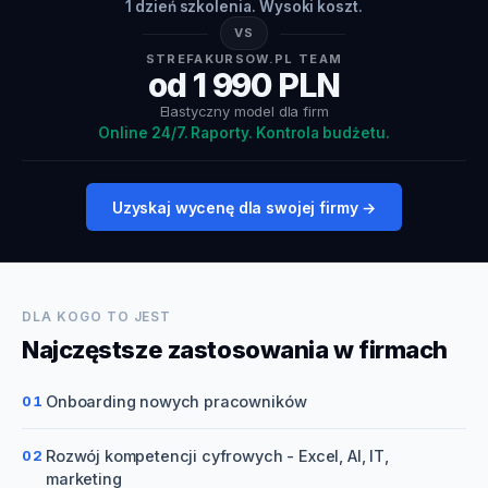
1 dzień szkolenia. Wysoki koszt.
VS
STREFAKURSOW.PL TEAM
od 1 990 PLN
Elastyczny model dla firm
Online 24/7. Raporty. Kontrola budżetu.
Uzyskaj wycenę dla swojej firmy →
DLA KOGO TO JEST
Najczęstsze zastosowania w firmach
01
Onboarding nowych pracowników
02
Rozwój kompetencji cyfrowych - Excel, AI, IT,
marketing