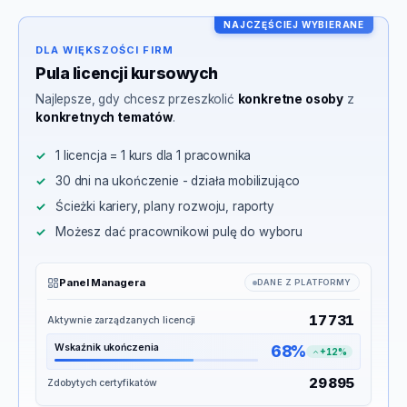
NAJCZĘŚCIEJ WYBIERANE
DLA WIĘKSZOŚCI FIRM
Pula licencji kursowych
Najlepsze, gdy chcesz przeszkolić
konkretne osoby
z
konkretnych tematów
.
1 licencja = 1 kurs dla 1 pracownika
30 dni na ukończenie - działa mobilizująco
Ścieżki kariery, plany rozwoju, raporty
Możesz dać pracownikowi pulę do wyboru
Panel Managera
DANE Z PLATFORMY
17 731
Aktywnie zarządzanych licencji
Wskaźnik ukończenia
68%
+12%
29 895
Zdobytych certyfikatów