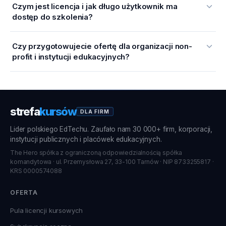
Czym jest licencja i jak długo użytkownik ma
dostęp do szkolenia?
Czy przygotowujecie ofertę dla organizacji non-
profit i instytucji edukacyjnych?
strefa
kursów
DLA FIRM
Lider polskiego EdTechu. Zaufało nam 30 000+ firm, korporacji,
instytucji publicznych i placówek edukacyjnych.
The Hero spółka z ograniczoną odpowiedzialnością spółka
komandytowa · ul. Przemysłowa 27, 33-100 Tarnów · NIP 8733255817 ·
KRS 0000574088
OFERTA
Pula licencji kursowych